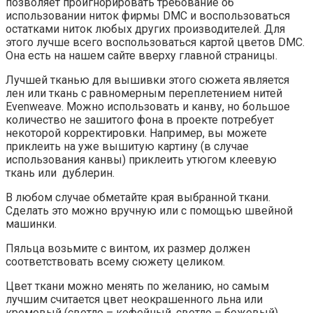
позволяет проигнорировать требование об
использовании ниток фирмы DMC и воспользоваться
остатками ниток любых других производителей. Для
этого лучше всего воспользоваться картой цветов DMC.
Она есть на нашем сайте вверху главной страницы.
Лучшей тканью для вышивки этого сюжета является
лен или ткань с равномерным переплетением нитей
Evenweave. Можно использовать и канву, но большое
количество не зашитого фона в проекте потребует
некоторой корректировки. Например, вы можете
приклеить на уже вышитую картину (в случае
использования канвы) приклеить утюгом клеевую
ткань или дублерин.
В любом случае обметайте края выбранной ткани.
Сделать это можно вручную или с помощью швейной
машинки.
Пяльца возьмите с винтом, их размер должен
соответствовать всему сюжету целиком.
Цвет ткани можно менять по желанию, но самым
лучшим считается цвет неокрашенного льна или
кремовый (светло – кофейный, светло – бежевый).