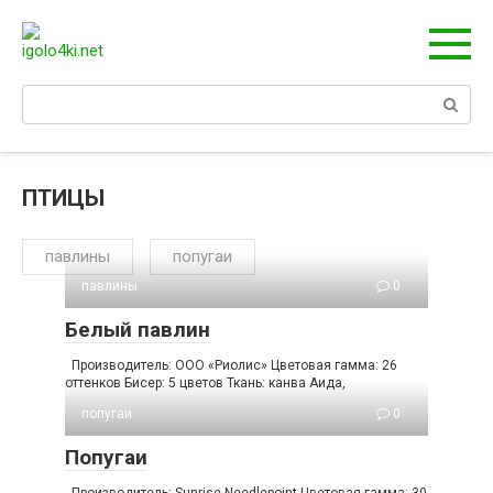
Перейти
к
контенту
Поиск:
ПТИЦЫ
павлины
попугаи
павлины
0
Белый павлин
Производитель: ООО «Риолис» Цветовая гамма: 26
оттенков Бисер: 5 цветов Ткань: канва Аида,
попугаи
0
Попугаи