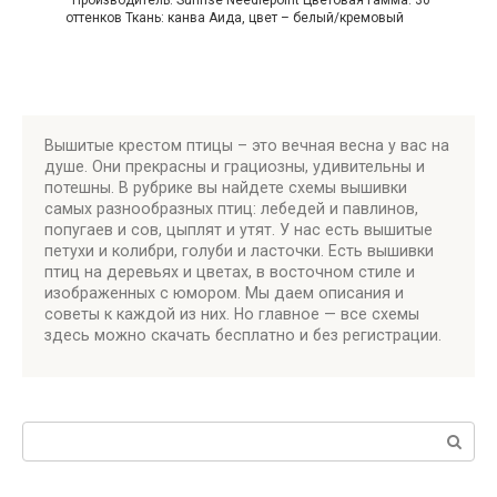
Производитель: Sunrise Needlepoint Цветовая гамма: 30
оттенков Ткань: канва Аида, цвет – белый/кремовый
Вышитые крестом птицы – это вечная весна у вас на
душе. Они прекрасны и грациозны, удивительны и
потешны. В рубрике вы найдете схемы вышивки
самых разнообразных птиц: лебедей и павлинов,
попугаев и сов, цыплят и утят. У нас есть вышитые
петухи и колибри, голуби и ласточки. Есть вышивки
птиц на деревьях и цветах, в восточном стиле и
изображенных с юмором. Мы даем описания и
советы к каждой из них. Но главное — все схемы
здесь можно скачать бесплатно и без регистрации.
Поиск: