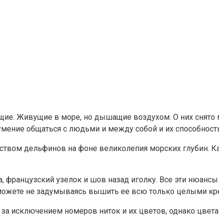
е. Живущие в море, но дышащие воздухом. О них снято м
мение общаться с людьми и между собой и их способность
вом дельфинов на фоне великолепия морских глубин. Кар
та, французский узелок и шов назад иголку. Все эти нюан
можете не задумываясь вышить ее всю только целыми крест
 за исключением номеров ниток и их цветов, однако цвет