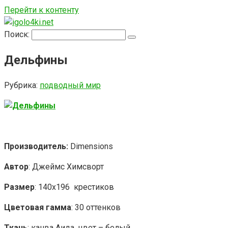
Перейти к контенту
Поиск:
Дельфины
Рубрика:
подводный мир
Производитель:
Dimensions
Автор
: Джеймс Химсворт
Размер
: 140х196 крестиков
Цветовая гамма
: 30 оттенков
Ткань
: канва Аида, цвет – белый