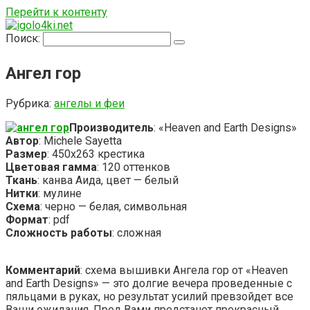
Перейти к контенту
Поиск:
Ангел гор
Рубрика:
ангелы и феи
Производитель
: «Heaven and Earth Designs»
Автор
: Michele Sayetta
Размер
: 450х263 крестика
Цветовая гамма
: 120 оттенков
Ткань
: канва Аида, цвет — белый
Нитки
: мулине
Схема
: черно — белая, символьная
Формат
: pdf
Сложность работы
: сложная
Комментарий
: схема вышивки Ангела гор от «Heaven
and Earth Designs» — это долгие вечера проведенные с
пяльцами в руках, но результат усилий превзойдет все
Ваши ожидания. Пред Вами предстанет прекрасный